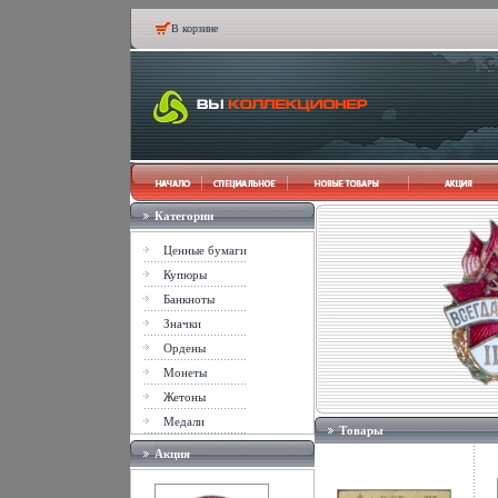
В корзине
Категории
Ценные бумаги
Купюры
Банкноты
Значки
Ордены
Монеты
Жетоны
Медали
Товары
Акция