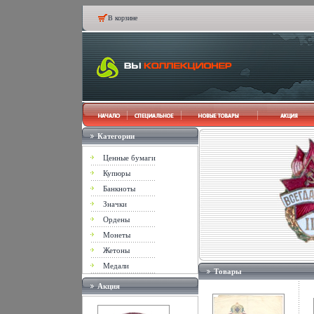
В корзине
Категории
Ценные бумаги
Купюры
Банкноты
Значки
Ордены
Монеты
Жетоны
Медали
Товары
Акция