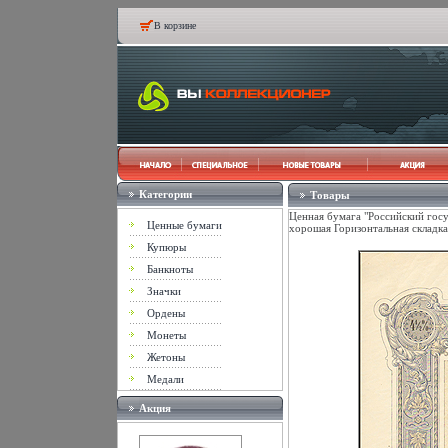
В корзине
Категории
Товары
Ценная бумага "Российский госу
Ценные бумаги
хорошая Горизонтальная складка
Купюры
Банкноты
Значки
Ордены
Монеты
Жетоны
Медали
Акция