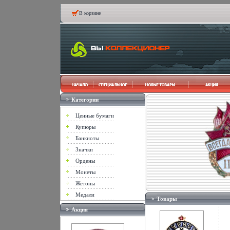
В корзине
Категории
Ценные бумаги
Купюры
Банкноты
Значки
Ордены
Монеты
Жетоны
Медали
Товары
Акция