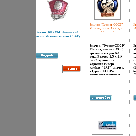
Значок "Турист СССР"
З
Металл, эмаль СССР, 70-
М
е годы XX века более
к
Значок ВЛКСМ. Ленинский
чем на 15 километров
(
зачет. Металл, эмаль. СССР,
инфо 3072m.
п
и
Значок "Турист СССР"
З
Металл, эмаль СССР,
М
третья четверть XX
к
века Размер 1,5 х 1,9
1
см Сохранность
С
хорошая Реверс -
Р
клеймо "ЗХГ" Значок
(
«Турист СССР»
б
вручается туристам,
Л
участвовавшим
апчаюв течение года в
одном или нескольких
походах суммарной
продолжительностью
не менее 5 дней и
общей протяженностью
не менее 75
километров пешком
или на лыжах, не
менее 100 километров
на лодках, байдарках,
плотах, катамаранах,
не менее 150
километров на
велосипедах или