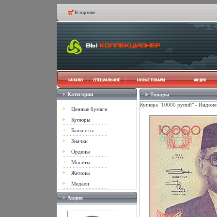
В корзине
Категории
Товары
Купюра "10000 рупий" - Индоне
Ценные бумаги
Купюры
Банкноты
Значки
Ордены
Монеты
Жетоны
Медали
Акция