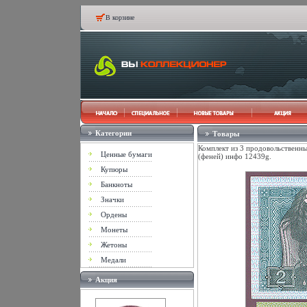
В корзине
Категории
Товары
Комплект из 3 продовольственны
Ценные бумаги
(феней) инфо 12439g.
Купюры
Банкноты
Значки
Ордены
Монеты
Жетоны
Медали
Акция