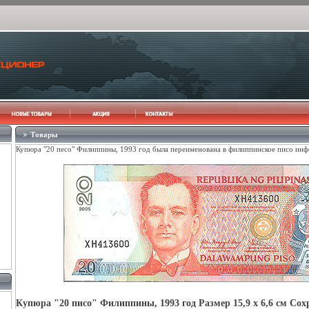
Товары
Купюра "20 песо" Филиппины, 1993 год была переименована в филиппинское писо инф
Купюра "20 писо" Филиппины, 1993 год Размер 15,9 х 6,6 см Со