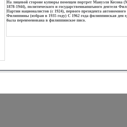
На лицевой стороне купюры помещен портрет Мануэля Кесона (
1878-1944), политического и государственнапшъного деятеля Фил
Партии националистов (с 1924), первого президента автономного
Филиппины (избран в 1935 году) С 1962 года филиппинская ден е
была переименована в филиппинское писо.