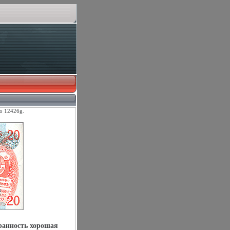
о 12426g.
хранность хорошая