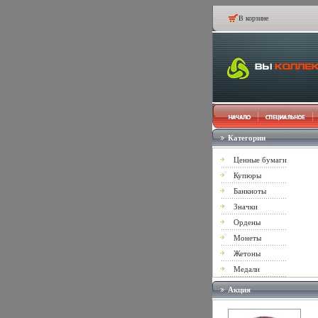
В корзине
Категории
Ценные бумаги
Купюры
Банкноты
Значки
Ордены
Монеты
Жетоны
Медали
Акция