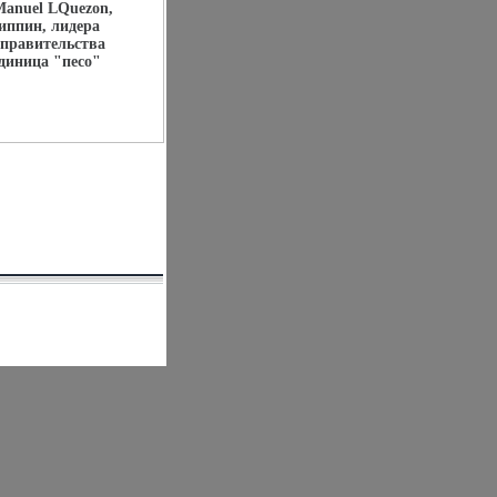
Manuel LQuezon,
иппин, лидера
 правительства
диница "песо"