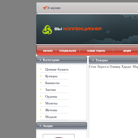
В корзине
Категории
Товары
Стэн Лорел и Оливер Харди: Ма
Ценные бумаги
Купюры
Банкноты
Значки
Ордены
Монеты
Жетоны
Медали
Акция