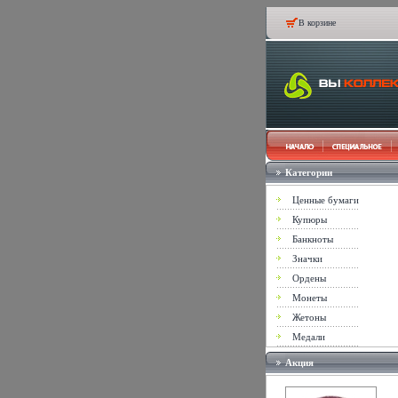
В корзине
Категории
Ценные бумаги
Купюры
Банкноты
Значки
Ордены
Монеты
Жетоны
Медали
Акция