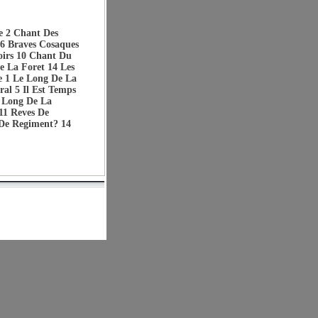
e 2 Chant Des
 6 Braves Cosaques
oirs 10 Chant Du
e La Foret 14 Les
 1 Le Long De La
al 5 Il Est Temps
e Long De La
11 Reves De
 De Regiment? 14