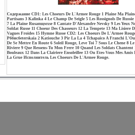
Содержание CD1: Les Choeurs De L'Armee Rouge 1 Plaine Ma Plain
Partisans 3 Kalinka 4 Le Champ De Seigle 5 Les Rossignols De Russie
7 La Plaine Rusапщмхse 8 Cantate D'Alexandre Nevsky 9 Les Yeux N
Soldat Russe 11 Choeur Des Chasseurs 12 La Tempete 13 Ma Lisiere D
Vagues Froides 15 Hymne Russe CD2: Les Choeurs De L'Armee Rouge
Pббисбeterskaia 2 Katiouche 3 Pir La La 4 Tchapaico A Franchi L'Our
De Se Mettre En Route 6 Soleil Rouge, Leve Toi 7 Sous Le Chene 8 L
Riviere 9 Que Ressens-Tu Mon Frere 10 Quand Les Soldats Chantent 
Bouleaux 12 Dans La Clairiere Ensoleillee 13 Ou Etes-Vous Mes Amis
La Grue Исполнитель Les Choeurs De L'Armee Rouge.