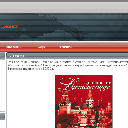
Товары
Les Choeurs De L'Armee Rouge (2 CD) Формат: 2 Audio CD (Jewel Case) Дистрибьюто
BMG France Европейский Союз Лицензионные товары Характеристики аудионосителей 
Импортное издание инфо 10572g.