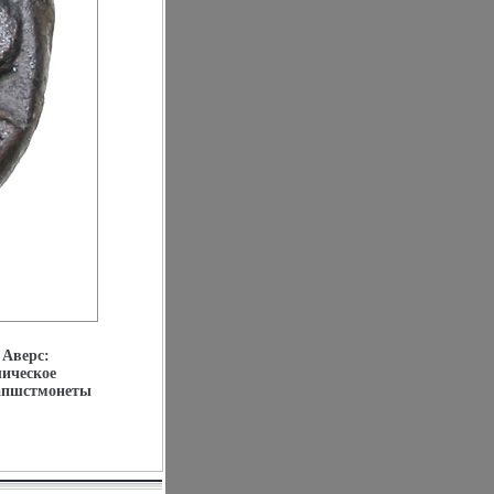
 Аверс:
лическое
 апшстмонеты