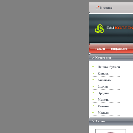
В корзине
Категории
Ценные бумаги
Купюры
Банкноты
Значки
Ордены
Монеты
Жетоны
Медали
Акция