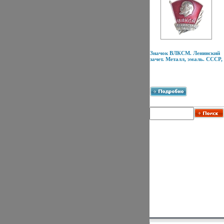
Значок ВЛКСМ. Ленинский
зачет. Металл, эмаль. СССР,