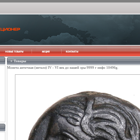
Товары
Монета античная (металл) IV - VI век до нашей эры 9999 г инфо 10496g.