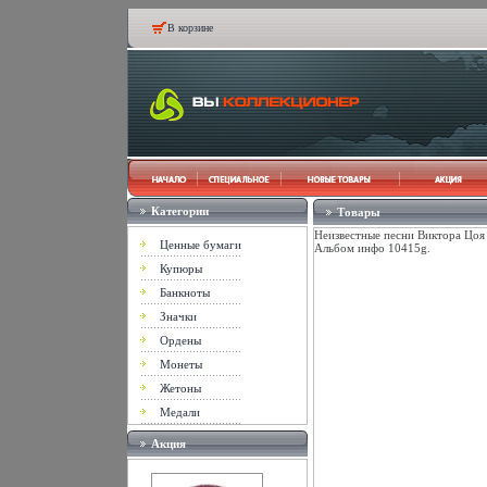
В корзине
Категории
Товары
Неизвестные песни Виктора Цоя
Ценные бумаги
Альбом инфо 10415g.
Купюры
Банкноты
Значки
Ордены
Монеты
Жетоны
Медали
Акция