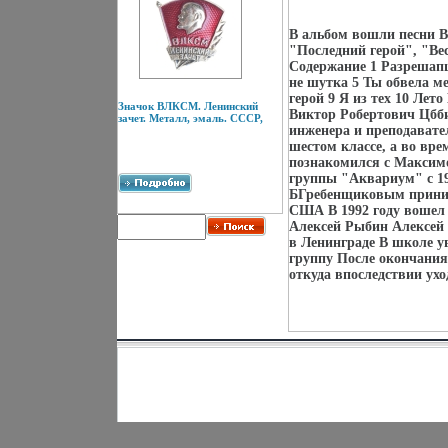
В альбом вошли песни В
"Последний герой", "Вес
Содержание 1 Разрешапщ
не шутка 5 Ты обвела ме
герой 9 Я из тех 10 Лет
Значок ВЛКСМ. Ленинский
Виктор Робертович Цббио
зачет. Металл, эмаль. СССР,
инженера и преподават
шестом классе, а во вре
познакомился с Максимо
группы "Аквариум" с 198
БГребенщиковым принима
США В 1992 году вошел 
Алексей Рыбин Алексей 
в Ленинграде В школе у
группу После окончания
откуда впоследствии уход