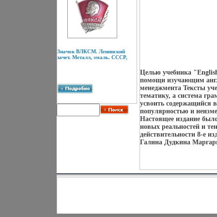
Значок ВЛКСМ. Ленинский
зачет. Металл, эмаль. СССР,
Целью учебника "English
помощи изучающим англи
менеджмента Тексты уч
тематику, а система гр
усвоить содержащийся в
популярностью и неизме
Настоящее издание было
новых реальностей и те
действительности 8-е из
Галина Дудкина Маргари