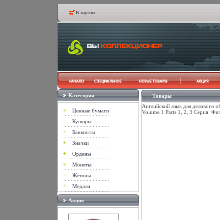
В корзине
Категории
Товары
Английский язык для делового об
Ценные бумаги
Volume 1 Parts 1, 2, 3 Серия: Ф
Купюры
Банкноты
Значки
Ордены
Монеты
Жетоны
Медали
Акция