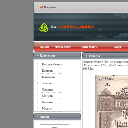
В корзине
Категории
Товары
Ценная бумага "Консолидирован
Ценные бумаги
Облигация в 125 рублей золотом
10355g.
Купюры
Банкноты
Значки
Ордены
Монеты
Жетоны
Медали
Акция