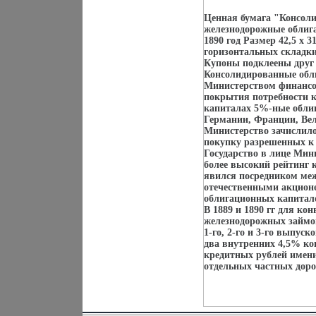
Ценная бумага "Консол
железнодорожные облига
1890 год Размер 42,5 х
горизонтальных складки
Купоны подклеены друг 
Консолидированные обл
Министерством финансов
покрытия потребности 
капиталах 5%-ные обли
Германии, Франции, Ве
Министерство зачислило
покупку разрешенных к
Государство в лице Мин
более высокий рейтинг 
явился посредником ме
отечественными акцио
облигационных капитал
В 1889 и 1890 гг для к
железнодорожных займо
1-го, 2-го и 3-го выпуск
два внутренних 4,5% к
кредитных рублей имен
отдельных частных доро