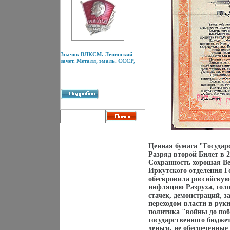
Значок ВЛКСМ. Ленинский
зачет. Металл, эмаль. СССР,
Ценная бумага "Госуда
Разряд второй Билет в 20
Сохранность хорошая В
Иркутского отделения Г
обескровила российскую
инфляцию Разруха, голо
стачек, демонстраций, 
переходом власти в рук
политика "войны до побе
государственного бюдже
деньги, не обеспеченны