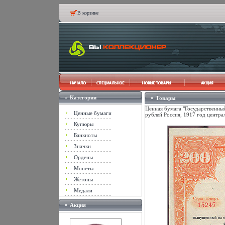
В корзине
Категории
Товары
Ценная бумага "Государственный
Ценные бумаги
рублей Россия, 1917 год центра
Купюры
Банкноты
Значки
Ордены
Монеты
Жетоны
Медали
Акция