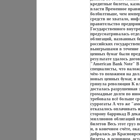
кредитные билеты, казн
власти Временное прав
болбнлтньше, чем импер
средств не хватало, инф
правительство предприн
Государственного внутр
предусматривалась отде
облигаций, названных б
российских государстве
выигрышами в течение 5
ценных бумаг были пред
результате удалось дог
"American Bank Note" В
специалисты, что налож
чём-то похожими на дол
новых ценных бумаг, и 
грянула революция К вл
досталась разрушенная 
громадные долги по ин
требовала всё больше с
суррогаты А что же "ам
отказалось оплачивать и
сторону баррикад В дека
миллионов облигаций вы
билетов Весь этот груз 
и, в конечном счёте, о
добралась до Красноярск
билеты, в основном, ос