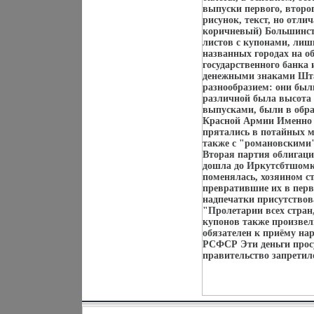
выпуски первого, второ
рисунок, текст, но отли
коричневый) Большинств
листов с купонами, лиш
названных городах на о
государственного банка
денежными знаками Шт
разнообразием: они были
различной была высота 
выпусками, были в обра
Красной Армии Именно э
прятались в потайных м
также с "романовскими"
Вторая партия облигаци
дошла до Иркутсбтшомка 
поменялась, хозяином с
превратившие их в перв
надпечатки присутствова
"Пролетарии всех стран
купонов также произвел
обязателен к приёму на
РСФСР Эти деньги просу
правительство запретило