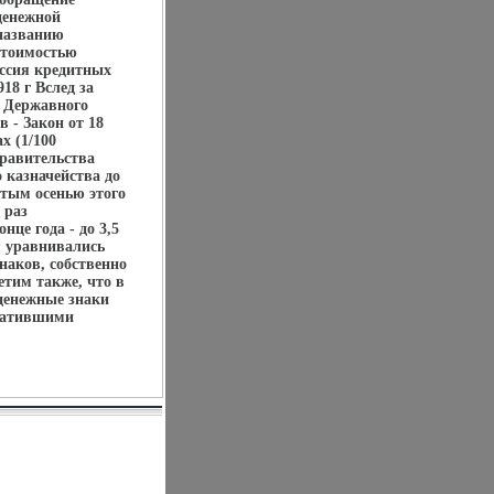
денежной
 названию
стоимостью
иссия кредитных
18 г Вслед за
в Державного
 - Закон от 18
х (1/100
правительства
 казначейства до
ятым осенью этого
 раз
нце года - до 3,5
м уравнивались
наков, собственно
етим также, что в
 денежные знаки
тратившими