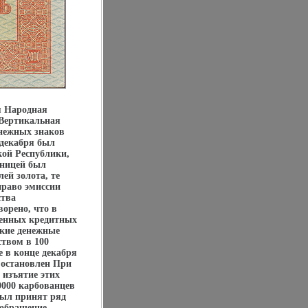
я Народная
 Вертикальная
нежных знаков
 декабря был
ой Республики,
иницей был
ей золота, те
раво эмиссии
ства
орено, что в
венных кредитных
ские денежные
твом в 100
 в конце декабря
л остановлен При
 изъятие этих
0000 карбованцев
был принят ряд
 обращение