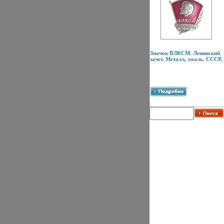
Значок ВЛКСМ. Ленинский
зачет. Металл, эмаль. СССР,