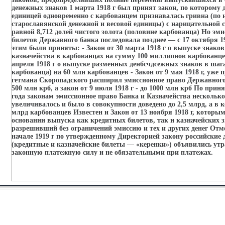
денежных знаков 1 марта 1918 г был принят закон, по которому 
единицей одновременно с карбованцем признавалась гривна (по
старославянской денежной и весовой единицы) с нарицательной 
равной 8,712 долей чистого золота (половине карбованца) Но эм
билетов Державного банка последовала позднее — с 17 октября 19
этим были приняты: - Закон от 30 марта 1918 г о выпуске знако
казначейства в карбованцах на сумму 100 миллионов карбованцев
апреля 1918 г о выпуске разменных денбсчдсежных знаков в шага
карбованца) на 60 млн карбованцев - Закон от 9 мая 1918 г, уже 
гетмана Скоропадского расширил эмиссионное право Державного
500 млн крб, а закон от 9 июля 1918 г - до 1000 млн крб По прин
года законам эмиссионное право Банка и Казначейства несколько
увеличивалось и было в совокупности доведено до 2,5 млрд, а в ко
млрд карбованцев Известен и Закон от 13 ноября 1918 г, которы
основании выпуска как кредитных билетов, так и казначейских з
разрешивший без ограничений эмиссию и тех и других денег Отм
начале 1919 г по утвержденному Директорией закону российские
(кредитные и казначейские билеты — «керенки») объявились у
законную платежную силу и не обязательными при платежах.