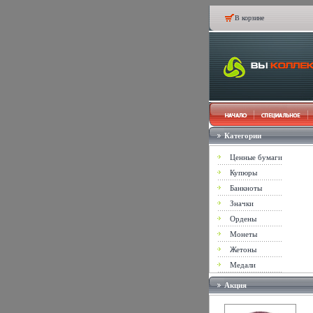
В корзине
Категории
Ценные бумаги
Купюры
Банкноты
Значки
Ордены
Монеты
Жетоны
Медали
Акция