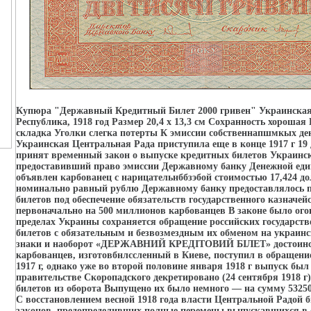
Купюра "Державный Кредитный Билет 2000 гривен" Украинска
Республика, 1918 год Размер 20,4 х 13,3 см Сохранность хорошая
складка Уголки слегка потерты К эмиссии собственнапшмкых де
Украинская Центральная Рада приступила еще в конце 1917 г 19
принят временный закон о выпуске кредитных билетов Украинск
предоставивший право эмиссии Державному банку Денежной ед
объявлен карбованец с нарицательнббзэбой стоимостью 17,424 дол
номинально равный рублю Державному банку предоставлялось п
билетов под обеспечение обязательств государственного казначей
первоначально на 500 миллионов карбованцев В законе было огов
пределах Украины сохраняется обращение российских государст
билетов с обязательным и безвозмездным их обменом на украин
знаки и наоборот «ДЕРЖАВНИЙ КРЕДIТОВИЙ БIЛЕТ» достоинс
карбованцев, изготовбнлссленный в Киеве, поступил в обращение
1917 г, однако уже во второй половине января 1918 г выпуск бы
правительстве Скоропадского декретировано (24 сентября 1918 г)
билетов из оборота Выпущено их было немного — на сумму 5325
С восстановлением весной 1918 года власти Центральной Радой 
законов, предопределивших полные перемены выпускавшихся в