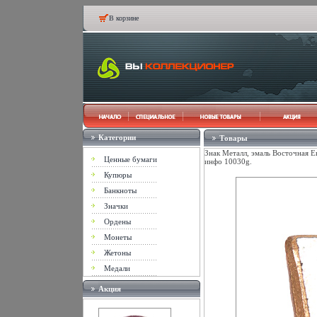
В корзине
Категории
Товары
Знак Металл, эмаль Восточная Е
Ценные бумаги
инфо 10030g.
Купюры
Банкноты
Значки
Ордены
Монеты
Жетоны
Медали
Акция