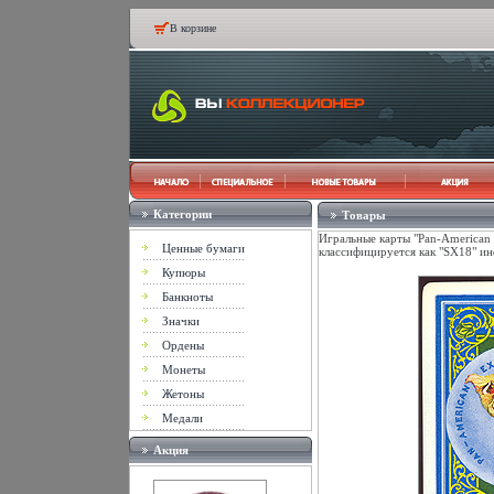
В корзине
Категории
Товары
Игральные карты "Pan-American 
Ценные бумаги
классифицируется как "SX18" ин
Купюры
Банкноты
Значки
Ордены
Монеты
Жетоны
Медали
Акция