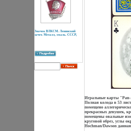
Значок ВЛКСМ. Ленинский
зачет. Металл, эмаль. СССР,
Игральные карты "Pan-A
Полная колода в 53 лис
помещено аллегорическ
прекрасных девушек, кр
помещены овальные изо
круговой обрез, углы о
Hochman/Dawson данная