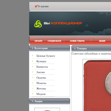
В корзине
Категории
Товары
Советские юбилейные и памятные
Ценные бумаги
Купюры
Банкноты
Значки
Ордены
Монеты
Жетоны
Медали
Акция