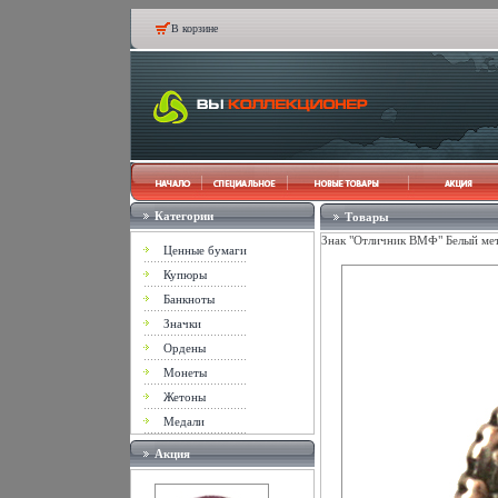
В корзине
Категории
Товары
Знак "Отличник ВМФ" Белый мета
Ценные бумаги
Купюры
Банкноты
Значки
Ордены
Монеты
Жетоны
Медали
Акция