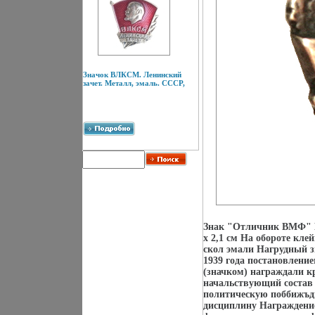
Значок ВЛКСМ. Ленинский
зачет. Металл, эмаль. СССР,
Знак "Отличник ВМФ" Бе
х 2,1 см На обороте кл
скол эмали Нагрудный 
1939 года постановлен
(значком) награждали к
начальствующий состав
политическую поббижъдг
дисциплину Награждени