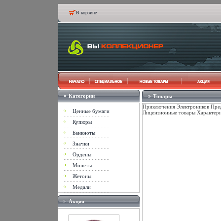
В корзине
Категории
Товары
Приключения Электроников Пред
Ценные бумаги
Лицензионные товары Характери
Купюры
Банкноты
Значки
Ордены
Монеты
Жетоны
Медали
Акция