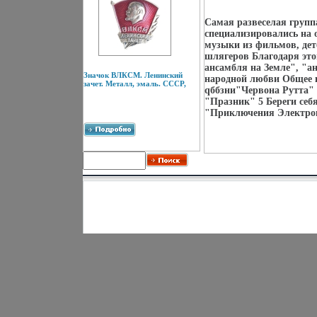
Самая развеселая груп
специализировались на 
музыки из фильмов, де
шлягеров Благодаря это
ансамбля на Земле", "а
Значок ВЛКСМ. Ленинский
народной любви Общее в
зачет. Металл, эмаль. СССР,
qббзни"Червона Рутта" 
"Празник" 5 Береги себя
"Приключения Электрон