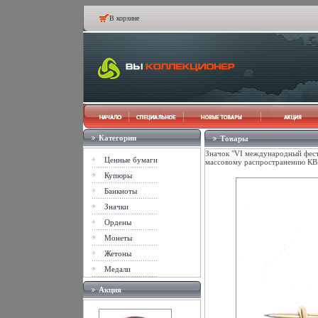
В корзине
Категории
Товары
Значок "VI международный фест
Ценные бумаги
массовому распространению КВ
Купюры
Банкноты
Значки
Ордены
Монеты
Жетоны
Медали
Акция