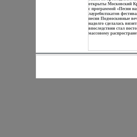
открыты Московский Кр
с программой «Песни на
лауребнлхкатов фестив
песня Подмосковные ве
надолго сделалась визи
впоследствии стал пост
массовому распростран