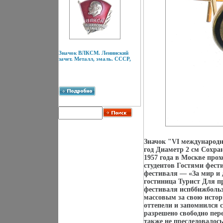
Значок ВЛКСМ. Ленинский
зачет. Металл, эмаль. СССР,
Значок "VI международн
год Диаметр 2 см Сохра
1957 года в Москве про
студентов Гостями фести
фестиваля — «За мир и 
гостиница Турист Для п
фестиваля испббижболь
массовым за свою истор
оттепели и запомнился
разрешено свободно пер
также не преследовалос