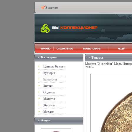
В корзине
Категории
Товары
Монета "2 копейки" Медь Импера
Ценные бумаги
2816a.
Купюры
Банкноты
Значки
Ордены
Монеты
Жетоны
Медали
Акция