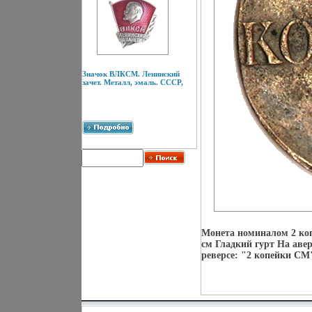
Значок ВЛКСМ. Ленинский
зачет. Металл, эмаль. СССР,
Монета номиналом 2 коп
см Гладкий гурт На авер
реверсе: "2 копейки СМ