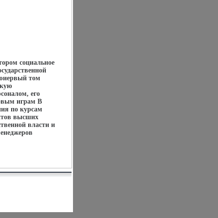
тором социальное
осударственной
хюиервый том
скую
соналом, его
ловым играм В
ия по курсам
нтов высших
ственной власти и
менеджеров