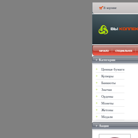
В корзине
Категории
Ценные бумаги
Купюры
Банкноты
Значки
Ордены
Монеты
Жетоны
Медали
Акция