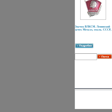
Значок ВЛКСМ. Ленинский
зачет. Металл, эмаль. СССР,