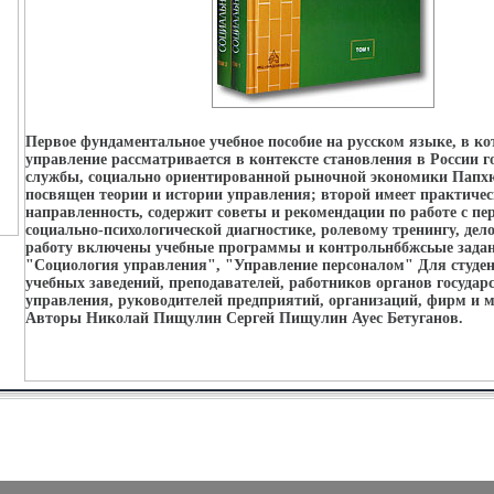
Первое фундаментальное учебное пособие на русском языке, в ко
управление рассматривается в контексте становления в России г
службы, социально ориентированной рыночной экономики Пап
посвящен теории и истории управления; второй имеет практиче
направленность, содержит советы и рекомендации по работе с пер
социально-психологической диагностике, ролевому тренингу, де
работу включены учебные программы и контрольнббжсьые задан
"Социология управления", "Управление персоналом" Для студе
учебных заведений, преподавателей, работников органов государ
управления, руководителей предприятий, организаций, фирм и 
Авторы Николай Пищулин Сергей Пищулин Ауес Бетуганов.