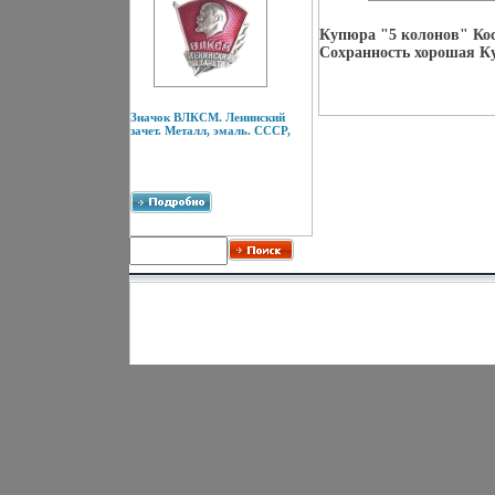
Купюра "5 колонов" Кост
Сохранность хорошая Ку
Значок ВЛКСМ. Ленинский
зачет. Металл, эмаль. СССР,