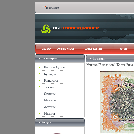
В корзине
Категории
Товары
Купюра "5 колонов" (Коста-Рика
Ценные бумаги
Купюры
Банкноты
Значки
Ордены
Монеты
Жетоны
Медали
Акция