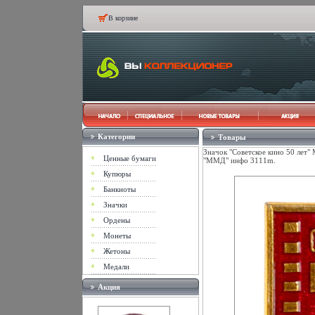
В корзине
Категории
Товары
Значок "Советское кино 50 лет" 
Ценные бумаги
"ММД" инфо 3111m.
Купюры
Банкноты
Значки
Ордены
Монеты
Жетоны
Медали
Акция