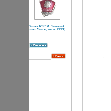
Значок ВЛКСМ. Ленинский
зачет. Металл, эмаль. СССР,