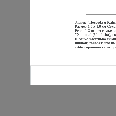
Значок "Hospoda u Kali
Размер 1,6 х 1,8 см Сох
Praha" Один из самых и
"У чаши" (U kalicha), 
Швейка частенько сижив
пивной; говорят, что им
стббзлжраницы своего р