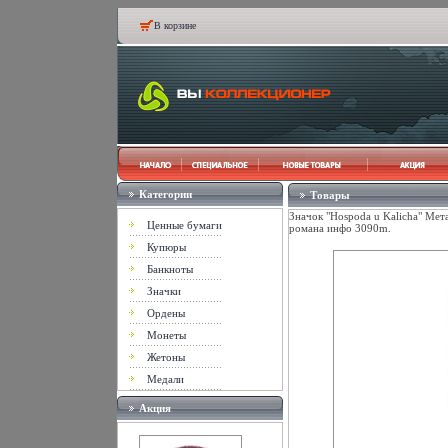
В корзине
Категории
Товары
Значок "Hospoda u Kalicha" Мет
Ценные бумаги
романа инфо 3090m.
Купюры
Банкноты
Значки
Ордены
Монеты
Жетоны
Медали
Акция