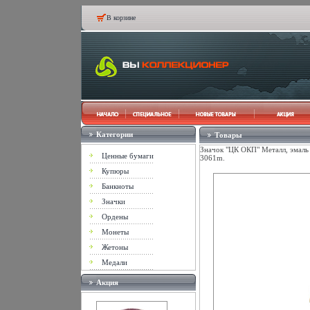
В корзине
Категории
Товары
Значок "ЦК ОКП" Металл, эмаль 
Ценные бумаги
3061m.
Купюры
Банкноты
Значки
Ордены
Монеты
Жетоны
Медали
Акция