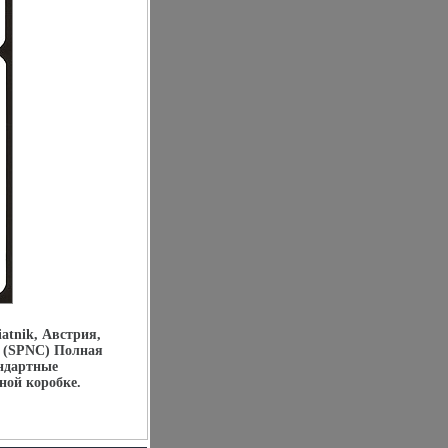
atnik, Австрия,
ы (SPNC) Полная
андартные
ной коробке.