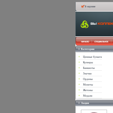
В корзине
Категории
Ценные бумаги
Купюры
Банкноты
Значки
Ордены
Монеты
Жетоны
Медали
Акция