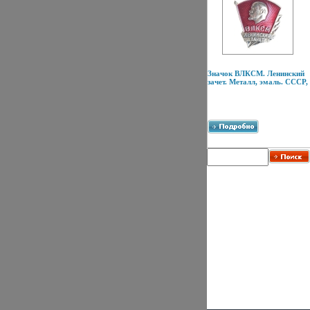
Значок ВЛКСМ. Ленинский
зачет. Металл, эмаль. СССР,