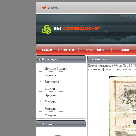
В корзине
Категории
Товары
Карты игральные Whist № 189 "F
Ценные бумаги
хорошая, футляра - удовлетвори
Купюры
Банкноты
Значки
Ордены
Монеты
Жетоны
Медали
Акция