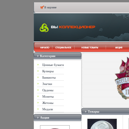
В корзине
Категории
Ценные бумаги
Купюры
Банкноты
Значки
Ордены
Монеты
Жетоны
Медали
Товары
Акция