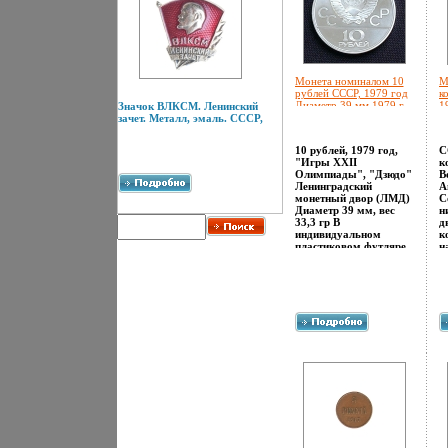
Монета номиналом 10
М
рублей СССР, 1979 год
к
Диаметр 39 мм 1979 г
1
Значок ВЛКСМ. Ленинский
инфо 9876g.
9
зачет. Металл, эмаль. СССР,
10 рублей, 1979 год,
С
"Игры XXII
к
Олимпиады", "Дзюдо"
В
Ленинградский
А
монетный двор (ЛМД)
С
Диаметр 39 мм, вес
н
33,3 гр В
д
индивидуальном
к
пластиковом футляре
н
Монета из
"
"олимпийской"
1
сапшяюерии,
р
посвященной
С
Московской
а
Олимпиаде 1980 года,
С
подсерия "Сильнее"
Р
"Олимпийская" серия
д
была первой в СССР
широкой серией
юбилейных
(коммеморативных)
монет крупных
номиналов и
насчитывала 45
основных типов (для