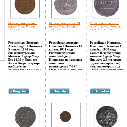
Монета номиналом 5
Монета номиналом 10
Монета номиналом 1
копеек Медь Россия,
копеек Медь Россия,
копейка (медь, Россия,
1874 год
1831 год
1838 год) Санкт-
Екатеринбургский
Екатеринбургский
Петербургский
монетный двор 1874 г
монетный двор 1831 г
монетный двор 1838 г
инфо 10054k.
инфо 10056k.
инфо 10059k.
Российская Империя,
Российская империя,
Российская Империя,
Александр III Номинал
Николай I Номинал 10
Николай I Номинал 1
5 копеек 1874 год,
копеек 1831 год;
копейка 1838 год;
Екатеринбургский
Екатеринбургский
Санкт-Петербургский
Монетный двор Медь
монетный двор
монетный двор Медь
Вес 16,38 г Диаметр
Инициалы начальника
Диаметр 2,3 см Аверс:
3,2 см Аверс: в центре
монетного
двуглавый орел, под
изображение
производства "ФХ"
лапами которого год
двуглавого орла, над и
Медь Вес 45 г, диаметр
"1838" Монетный круг
под ним вдоль края
4,2 см Аверс:
смещен немногапцзыо
надписи
двуглавый орел,
вправо Реверс:
апцзшq"Медная
папцзщод лапами "Ф
надпись в 2 строки "1
российская монета" и
Х" Реверс: надпись в
копейка", прямая
"Пять копеек" Реверс:
две строки "10
виньетка и ниже "С М"
лавровый венок,
копеек", прямая
Монетный круг
увенчанный надписью
виньетка, ниже "Е М"
смещен немного влево
"1874 года", в центре
Гурт гладкий
Гурт гладкий
круг, внутри него
Соотношение осей
Соотношение осей
надпись в две строки
аверса и реверса: 12
аверса и реверса: 12
"5 копеек",
Сохранность хорошая
Сохранность хорошая
художественная
Небольшие вмятины и
Патина.
виньетка, ниже "ЕМ"
сколы Легкая патина.
Гурт рубчатый
Соотноббжцюшение
осей аверса и реверса: