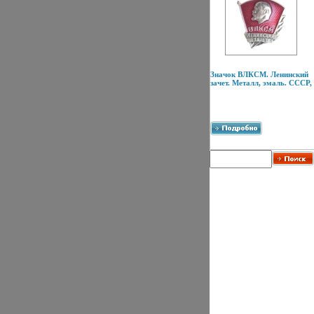
Значок ВЛКСМ. Ленинский
зачет. Металл, эмаль. СССР,