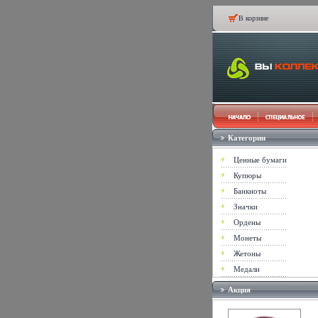
В корзине
Категории
Ценные бумаги
Купюры
Банкноты
Значки
Ордены
Монеты
Жетоны
Медали
Акция