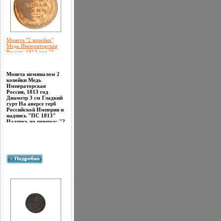
Монета "2 копейки"
Медь Императорская
Россия, 1813 год "2
копейки И М "
Сохранность хорошая
инфо 10061k.
Монета номиналом 2
копейки Медь
Императорская
Россия, 1813 год
Диаметр 3 см Гладкий
гурт На аверсе герб
Российской Империи и
надпись "ПС 1813"
Надпись на реверсе: "2
копейки ИМ"апцзэ
Сохранность хорошая.