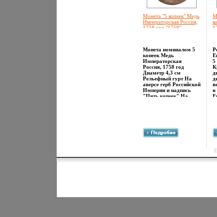
Монета "5 копеек" Медь
М
Императорская Россия,
к
1758 год "1758"
1
Сохранность очень
м
хорошая инфо 10754g.
и
Монета номиналом 5
Р
копеек Медь
Е
Императорская
5
Россия, 1758 год
К
Диаметр 4,3 см
д
Рельефный гурт На
д
аверсе герб Российской
в
Империи и надпись
в
"Пять копеек" На
Е
реверсе вензель
1
Елизаветы Петровны и
с
годапщръ "1758"
в
Сохранность очень
и
хорошая.
д
л
б
л
к
П
К
н
С
а
С
П
ч
п