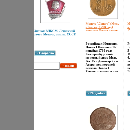
Монета "Деньга" (Медь
М
- Россия, 1798 год)
к
хорошая Легкая патина,
1
Значок ВЛКСМ. Ленинский
потемнение металла
1
зачет. Металл, эмаль. СССР,
инфо 10750g.
Российская Империя,
Р
Павел I Номинал 1/2
Е
копейки 1798 год;
5
Екатеринбургский
М
монетный двор Медь
4
Вес 15 г Диаметр 2 см
л
Аверс: под короной
в
вензель Павла I
ц
Реверс: надпись в две
Е
строки "1 деньга",
"
апшаыпрямая
Р
виньетка, год 1798,
И
ниже указан монетный
о
двор "ЕМ" Гурт: шнур
н
Соотношение осей
"
аверса и реверса: 12
с
Сохранность хорошая
о
Легкая патина,
1
потемнение металла.
х