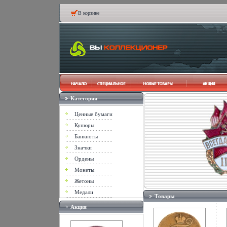
В корзине
Категории
Ценные бумаги
Купюры
Банкноты
Значки
Ордены
Монеты
Жетоны
Медали
Товары
Акция