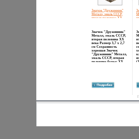
Значок "Дружинник"
З
Металл, эмаль СССР,
М
вторая половина ХХ
в
века х 2,7 см
в
Сохранность хорошая
х
инфо 3044m.
М
Значок "Дружинник"
З
Металл, эмаль СССР,
М
вторая половина ХХ
в
века Размер 3,7 х 2,7
в
см Сохранность
с
хорошая Значок
х
"Дружинник" Металл,
к
эмаль СССР, вторая
и
половина бурыс ХХ
(
века.
х
б
П