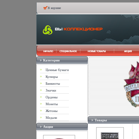
В корзине
Категории
Ценные бумаги
Купюры
Банкноты
Значки
Ордены
Монеты
Жетоны
Медали
Товары
Акция