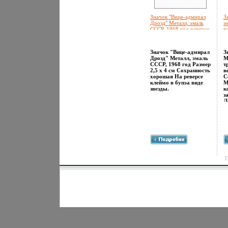
Значок "Вице-адмирал
З
Дрозд" Металл, эмаль
э
СССР, 1968 год реверсе
ч
клеймо в виде звезды
н
инфо 10269k.
Ч
и
Значок "Вице-адмирал
З
Дрозд" Металл, эмаль
М
СССР, 1968 год Размер
т
2,5 х 4 см Сохранность
в
хорошая На реверсе
С
клеймо в бупэа виде
М
звезды.
к
з
Л
П
с
з
1
с
С
г
с
ф
П
п
в
с
Б
А
Ч
н
с
Ч