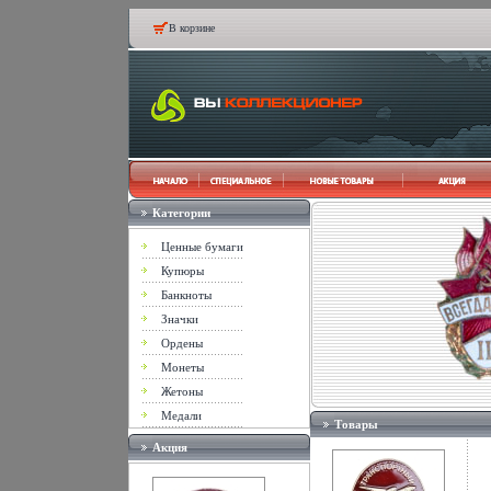
В корзине
Категории
Ценные бумаги
Купюры
Банкноты
Значки
Ордены
Монеты
Жетоны
Медали
Товары
Акция