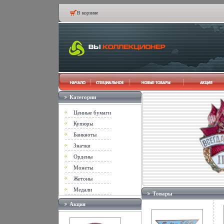
В корзине
Категории
Ценные бумаги
Купюры
Банкноты
Значки
Ордены
Монеты
Жетоны
Медали
Товары
Акция