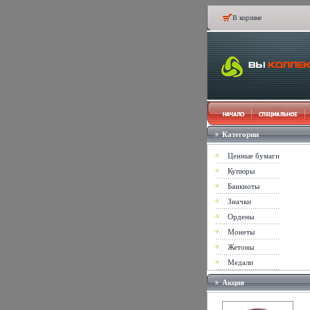
В корзине
Категории
Ценные бумаги
Купюры
Банкноты
Значки
Ордены
Монеты
Жетоны
Медали
Акция