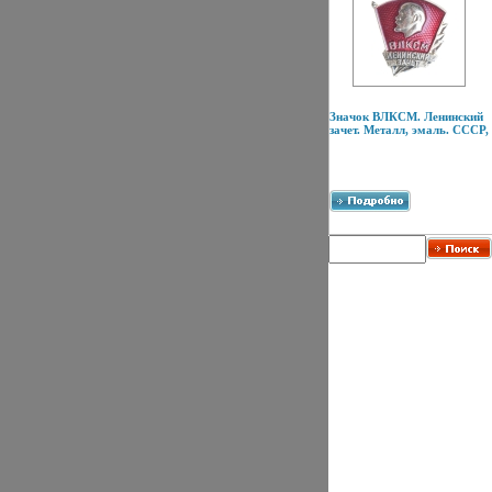
Значок ВЛКСМ. Ленинский
зачет. Металл, эмаль. СССР,