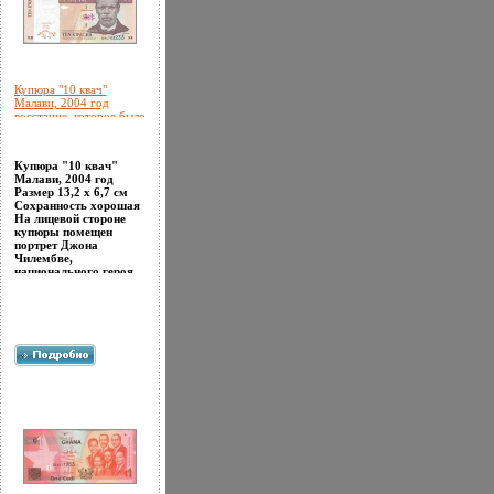
Купюра "10 квач"
Малави, 2004 год
восстание, которое было
жестоко подавлено
инфо 12582g.
Купюра "10 квач"
Малави, 2004 год
Размер 13,2 х 6,7 см
Сохранность хорошая
На лицевой стороне
купюры помещен
портрет Джона
Чилембве,
национального героя
Малави В 1915 Джон
Чилембве –
проповедниапшехк,
получивший
образование в
Америке, создатель
одной из
афрохристианских
сект, поднял восстание,
которое было жестоко
подавлено.