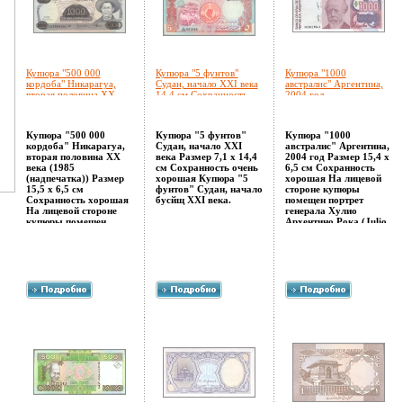
Купюра "500 000
Купюра "5 фунтов"
Купюра "1000
кордоба" Никарагуа,
Судан, начало XXI века
австралис" Аргентина,
вторая половина XX
14,4 см Сохранность
2004 год
века гражданской
очень хорошая инфо
государственного и
войны, был вероломно
12580g.
политического деятеля
убит инфо 12579g.
Аргентины инфо
Купюра "500 000
Купюра "5 фунтов"
Купюра "1000
12581g.
кордоба" Никарагуа,
Судан, начало XXI
австралис" Аргентина,
вторая половина XX
века Размер 7,1 х 14,4
2004 год Размер 15,4 х
века (1985
см Сохранность очень
6,5 см Сохранность
(надпечатка)) Размер
хорошая Купюра "5
хорошая На лицевой
15,5 х 6,5 см
фунтов" Судан, начало
стороне купюры
Сохранность хорошая
бусйщ XXI века.
помещен портрет
На лицевой стороне
генерала Хулио
купюры помещен
Архентино Рока (Julio
портрет Аугусто
ARoca, 1843-1914),
Сесара Сандино
государствапшытенного
(Sandinoапщчз) (1895 -
и политического
1934) Августо Сесар
деятеля Аргентины.
Сандино -
национальный герой
никарагуанского
народа, генерал (1926)
В 1926 включился в
национально-
освободительную
борьбу против
американских
империалистов и
местной реакции
Возглавленная им в