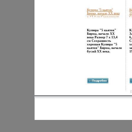
Купюра "5 кьятов"
К
Бирма, начало XX века
1
х 13,4 см Сохранность
С
хорошая инфо 12442g.
х
Купюра "5 кьятов"
К
Бирма, начало XX
З
века Размер 7 х 13,4
6
см Сохранность
С
хорошая Купюра "5
х
кьятов" Бирма, начало
з
бусжй XX века.
1
П