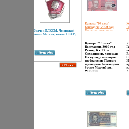
Купюра "10 така"
К
Бангладеш, 2000 год
Г
Первого президента
X
Значок ВЛКСМ. Ленинский
Бангладежа Муджибуры
в
зачет. Металл, эмаль. СССР,
Рахмана инфо 12430g.
А
Купюра "10 така"
К
Бангладеш, 2000 год
Г
Размер 6 х 13 см
п
Сохранность хорошая
Р
На купюру помещено
С
изображение Первого
Н
президента Бангладежа
к
буспю Муджибуры
и
Рахмана.
К
К
F
р
р
ц
к
К
Н
В
с
(
м
2
К
в
Ю