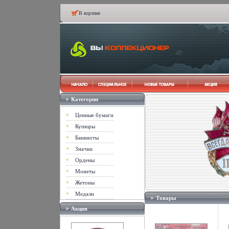
В корзине
Категории
Ценные бумаги
Купюры
Банкноты
Значки
Ордены
Монеты
Жетоны
Медали
Товары
Акция