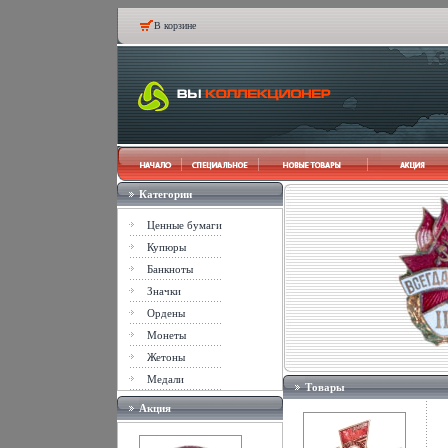
В корзине
Категории
Ценные бумаги
Купюры
Банкноты
Значки
Ордены
Монеты
Жетоны
Медали
Товары
Акция