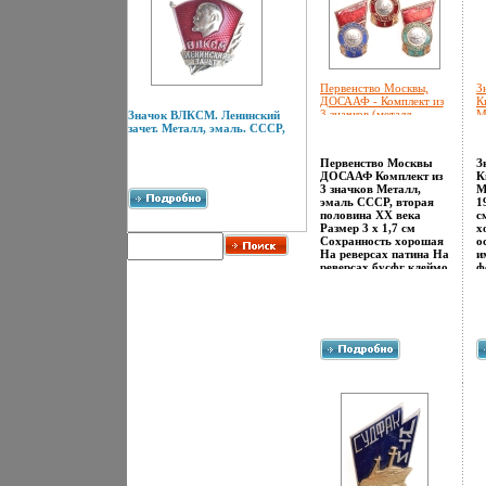
Первенство Москвы,
З
ДОСААФ - Комплект из
К
3 значков (металл,
М
Значок ВЛКСМ. Ленинский
эмаль, СССР, вторая
1
зачет. Металл, эмаль. СССР,
половина ХХ века) 1970
н
г инфо 4815e.
и
Первенство Москвы
З
ДОСААФ Комплект из
К
3 значков Металл,
М
эмаль СССР, вторая
1
половина ХХ века
с
Размер 3 х 1,7 см
х
Сохранность хорошая
о
На реверсах патина На
и
реверсах бусфг клеймо
ф
"ЗХЛ".
к
п
п
П
К
ч
C
з
р
п
Н
ф
з
н
П
г