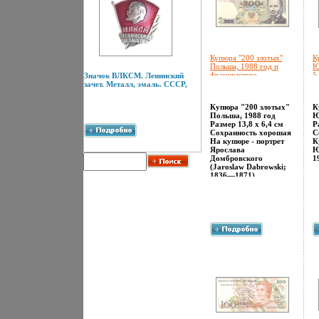
Купюра "200 злотых"
К
Польша, 1988 год и
Ю
французского
5
Значок ВЛКСМ. Ленинский
революционера и
х
зачет. Металл, эмаль. СССР,
военачальника инфо
12643k.
Купюра "200 злотых"
К
Польша, 1988 год
Ю
Размер 13,8 х 6,4 см
Р
Сохранность хорошая
С
На купюре - портрет
К
Ярослава
Ю
Домбровского
1
(Jaroslaw Dabrowski;
1836—1871),
польского и
французского
революционера и
апхъувоеначальника.