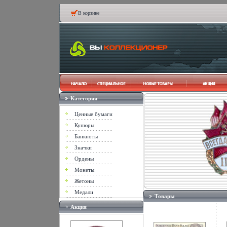
В корзине
Категории
Ценные бумаги
Купюры
Банкноты
Значки
Ордены
Монеты
Жетоны
Медали
Товары
Акция