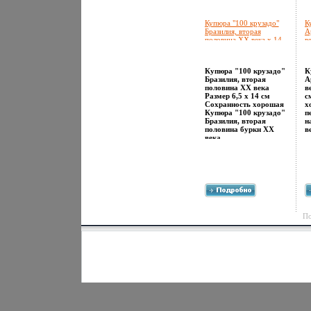
Купюра "100 крузадо"
К
Бразилия, вторая
А
половина ХХ века х 14
в
см Сохранность
С
хорошая инфо 12649k.
х
Купюра "100 крузадо"
К
Бразилия, вторая
А
половина ХХ века
в
Размер 6,5 х 14 см
с
Сохранность хорошая
х
Купюра "100 крузадо"
п
Бразилия, вторая
н
половина буркн ХХ
в
века.
По