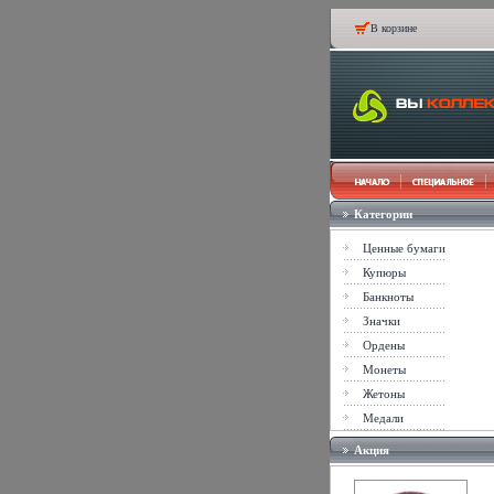
В корзине
Категории
Ценные бумаги
Купюры
Банкноты
Значки
Ордены
Монеты
Жетоны
Медали
Акция