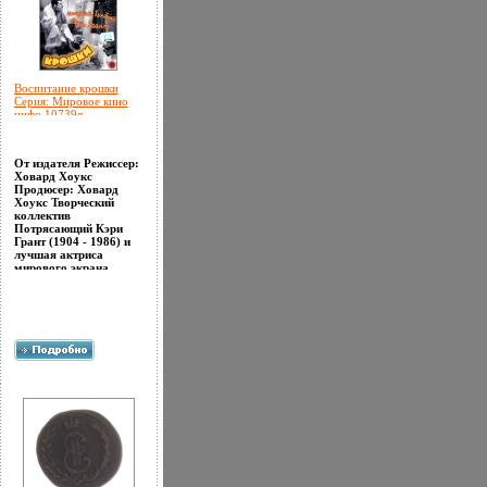
Воспитание крошки
Серия: Мировое кино
инфо 10739g.
От издателя Режиссер:
Ховард Хоукс
Продюсер: Ховард
Хоукс Творческий
коллектив
Потрясающий Кэри
Грант (1904 - 1986) и
лучшая актриса
мирового экрана,
единственная 4-
кратная
обладательница
премии
qапщрж"Оскар"
Кэтрин Хепберн (род
1907) демонстрируют
нам весь свой талант в
этой гомерически
смешной комедии Хотя
большинство
недоразумений в этой
блистательной
комедии происходит
из-за большой кошки,
ручного леопарда по