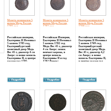
Монета номиналом 5
Монета номиналом 5
Монета номиналом 5
копеек Медь Россия,
копеек Медь Россия,
копеек Медь Россия,
1785 год
1782 год
1769 год
Екатеринбургский
Екатеринбургский
Екатеринбургский
монетный двор 1785 г
монетный двор 1782 г
монетный двор 1769 г
инфо 10736g.
инфо 10737g.
инфо 10738g.
Российская империя,
Российская Империя,
Российская империя,
Екатерина II Номинал
Екатерина II Номинал
Екатерина II Номинал
5 копеек 1785 год,
5 копеек 1782 год
5 копеек 1769 год,
Екатеринбургский
Медь Вес 45 г, диаметр
Екатеринбургский
монетный двор Медь
4 см Аверс: венок
монетный двор Медь
Вес 45 г, диаметр 4 см
венчает корона, в
Вес 45 г, диаметр 4,2
Аверс: в венке вензель
центре вензель
см Аверс: в венке
Екатерины II, в центре
Екатерины II и год
вензель Екатерины II,
указан год 1785
1782 Реверc:
в центре указан год
Монетный круг
изображение
1769 Реверс:
смещен напщпэемного
двуглавого орла, под
двуглавый
вверх Реверс:
лапамапщрби
орапшцыел, под
двуглавый орел, под
которого буквы "Е
лапами которого
лапами которого
М", ниже на ленте
буквы "Е М" Ниже на
буквы "Е М" Ниже на
надпись "Пять копеек"
ленте надпись "Пять
ленте надпись "Пять
Гурт сетчатый
копеек" Гурт сетчатый
копеек" Монетный
Соотношение осей
Соотношение осей
круг смещен немного
аверса и реверса: 12
аверса и реверса: 12
вправо Гурт
Сохранность хорошая
Сохранность хорошая
нечитаемый Край
Немного потерты
Потерты выступающие
монеты неровный
выступающие части
части рельефа.
Соотношение осей
рельефа.
аверса и реверса: 12
Сохранность хорошая
Потерббисьты