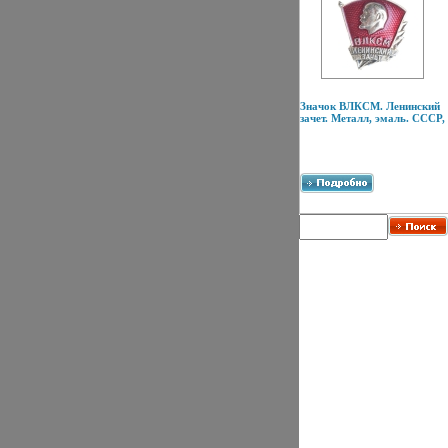
Значок ВЛКСМ. Ленинский
зачет. Металл, эмаль. СССР,